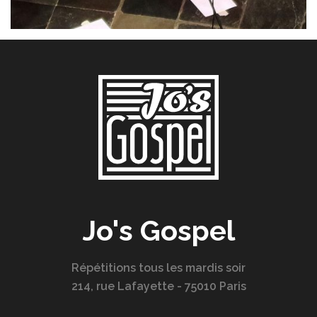
Jo's Gospel
Répétitions tous les mardis soir
214, rue Lafayette - 75010 Paris