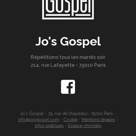
Jo's Gospel
Répétitions tous les mardis soir
214, rue Lafayette - 75010 Paris
Jo's Gospel - 35, rue de l’Aqueduc- 75010 Paris -
info@josgospel.com
-
Cookie
-
Mentions légales
-
Infos pratiques
-
Espace choristes